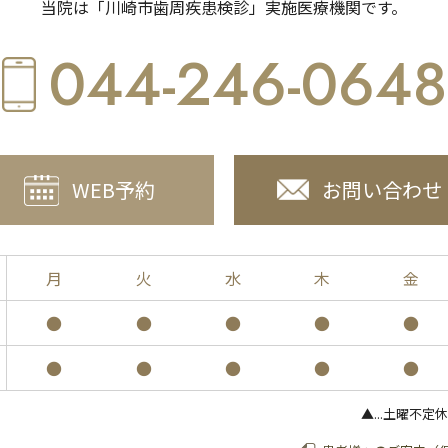
当院は「川崎市歯周疾患検診」実施医療機関です。
044-246-0648
お問い合わせ
WEB予約
月
火
水
木
金
●
●
●
●
●
●
●
●
●
●
▲...土曜不