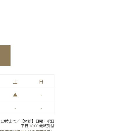
土
日
▲
-
-
-
定休 13時まで／【休診】日曜・祝日
平日 18:00 最終受付