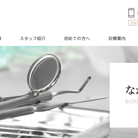
完全
徴
スタッフ紹介
初めての方へ
診療案内
周病
予防・メンテナンス
セラミック
一般診
な
BLO