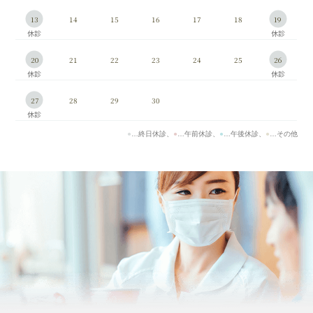
13
14
15
16
17
18
19
20
21
22
23
24
25
26
27
28
29
30
●
…終日休診、
●
…午前休診、
●
…午後休診、
●
…その他