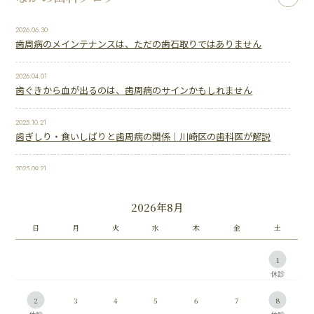
2026.06.30
歯周病のメインテナンスは、ただの歯石取りではありません
2026.04.01
歯ぐきから血が出るのは、歯周病のサインかもしれません
2025.10.21
歯ぎしり・食いしばりと歯周病の関係｜川崎区の歯科医が解説
2025.09.21
虫歯を早期発見する3つのメリット｜川崎の歯科医が解説
2026年8月
2025.07.27
歯周病は治療して終わりじゃない！再発を防ぐメインテナンスの重
日
月
火
水
木
金
土
要性｜川崎の歯科医が解説
1
2
3
4
5
6
7
8