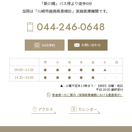
「新川橋」バス停より徒歩0分
当院は「川崎市歯周疾患検診」実施医療機関です。
044-246-0648
お問い合わせ
WEB予約
月
火
水
木
金
土
日
09:00〜13:20
●
●
●
●
●
▲
-
14:20〜19:00
●
●
●
●
●
-
-
▲...土曜不定休 13時まで／【休診】日曜・祝日
平日 18:00 最終受付
患者様へのご案内（保険医療機関における書面掲示）
アクセス
カレンダー