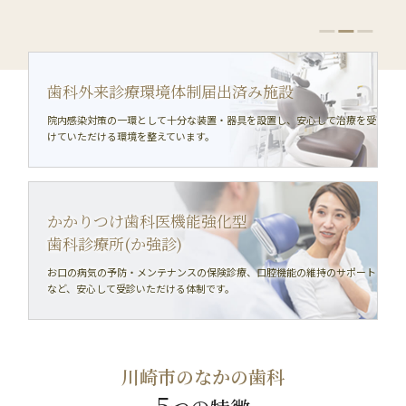
⻭科外来診療環境体制届出済み施設
院内感染対策の一環として十分な装置・器具を設置し、
安心して治療を受
けていただける環境を整えています。
かかりつけ⻭科医機能強化型
⻭科診療所(か強診)
お口の病気の予防・メンテナンスの保険診療、
口腔機能の維持のサポート
など、安心して受診いただける体制です。
川崎市のなかの歯科
5