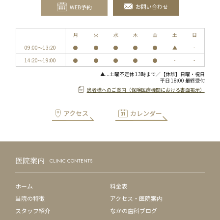
お問い合わせ
WEB予約
月
火
水
木
金
土
日
09:00〜13:20
●
●
●
●
●
▲
-
14:20〜19:00
●
●
●
●
●
-
-
▲...土曜不定休 13時まで／【休診】日曜・祝日
平日 18:00 最終受付
患者様へのご案内（保険医療機関における書面掲示）
アクセス
カレンダー
医院案内
CLINIC CONTENTS
ホーム
料金表
当院の特徴
アクセス・医院案内
スタッフ紹介
なかの歯科ブログ