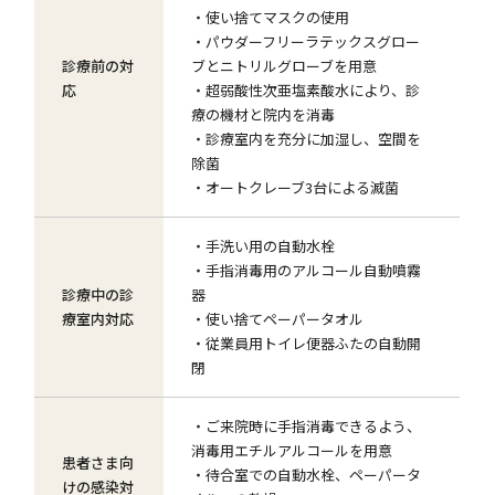
・使い捨てマスクの使用
・パウダーフリーラテックスグロー
診療前の対
ブとニトリルグローブを用意
応
・超弱酸性次亜塩素酸水により、診
療の機材と院内を消毒
・診療室内を充分に加湿し、空間を
除菌
・オートクレーブ3台による滅菌
・手洗い用の自動水栓
・手指消毒用のアルコール自動噴霧
診療中の診
器
療室内対応
・使い捨てペーパータオル
・従業員用トイレ便器ふたの自動開
閉
・ご来院時に手指消毒できるよう、
消毒用エチルアルコールを用意
患者さま向
・待合室での自動水栓、ペーパータ
けの感染対