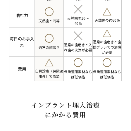
噛む力
天然歯の10～
天然歯の約60%
天然歯と同等
40％
毎日のお手入
通常の歯磨きと歯
通常の歯磨きと入
れ
間ブラシでの清掃
通常の歯磨き
れ歯の洗浄が必要
が必要
費用
自費診療（保険適
保険適用素材なら
保険適用素材なら
用外）で高額
ば低価格
ば低価格
インプラント埋入治療
にかかる費用