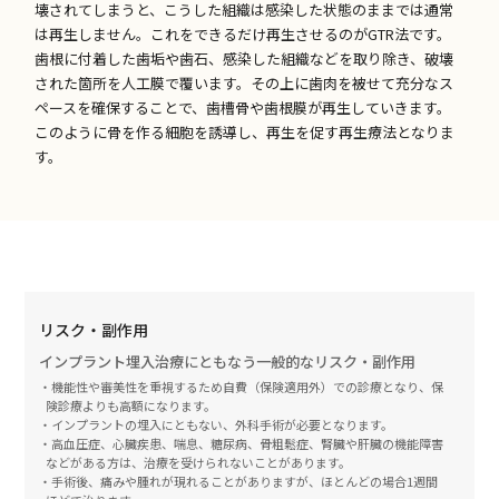
壊されてしまうと、こうした組織は感染した状態のままでは通常
は再生しません。これをできるだけ再生させるのがGTR法です。
歯根に付着した歯垢や歯石、感染した組織などを取り除き、破壊
された箇所を人工膜で覆います。その上に歯肉を被せて充分なス
ペースを確保することで、歯槽骨や歯根膜が再生していきます。
このように骨を作る細胞を誘導し、再生を促す再生療法となりま
す。
リスク・副作用
インプラント埋入治療にともなう一般的なリスク・副作用
・機能性や審美性を重視するため自費（保険適用外）での診療となり、保
険診療よりも高額になります。
・インプラントの埋入にともない、外科手術が必要となります。
・高血圧症、心臓疾患、喘息、糖尿病、骨粗鬆症、腎臓や肝臓の機能障害
などがある方は、治療を受けられないことがあります。
・手術後、痛みや腫れが現れることがありますが、ほとんどの場合1週間